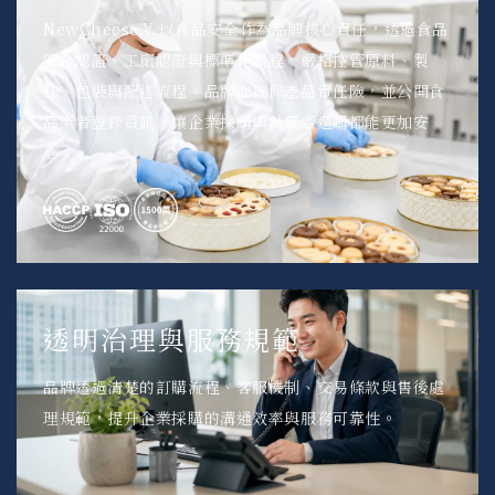
NewCheese.V 以食品安全作為品牌核心責任，透過食品
安全認證、工廠認證與標準化製程，嚴格控管原料、製
作、包裝與配送流程。品牌亦投保產品責任險，並公開食
品業者登錄資訊，讓企業採購與消費者選購都能更加安
心。
透明治理與服務規範
品牌透過清楚的訂購流程、客服機制、交易條款與售後處
理規範，提升企業採購的溝通效率與服務可靠性。