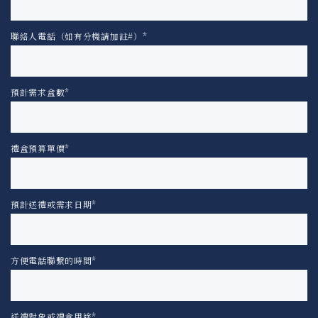
聯絡人電話（如有分機請加註#）*
預計需求盒數*
禮盒預算單價*
預計送禮或需求日期*
方便電話聯繫的時間*
送禮對象或禮盒用途*